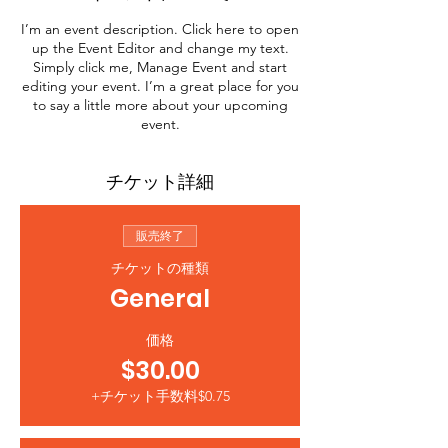
I’m an event description. Click here to open
up the Event Editor and change my text.
Simply click me, Manage Event and start
editing your event. I’m a great place for you
to say a little more about your upcoming
event.
チケット詳細
販売終了
チケットの種類
General
価格
$30.00
+チケット手数料$0.75